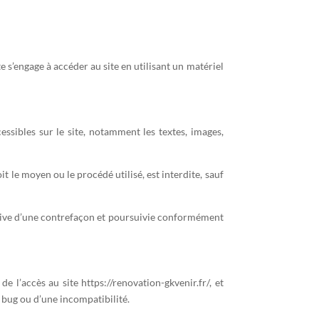
te s’engage à accéder au site en utilisant un matériel
essibles sur le site, notamment les textes, images,
t le moyen ou le procédé utilisé, est interdite, sauf
utive d’une contrefaçon et poursuivie conformément
 l’accès au site https://renovation-gkvenir.fr/, et
n bug ou d’une incompatibilité.