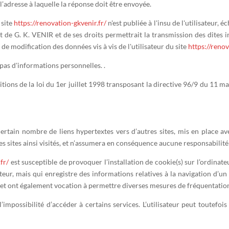
 l’adresse à laquelle la réponse doit être envoyée.
 site
https://renovation-gkvenir.fr/
n'est publiée à l'insu de l'utilisateur,
t de G. K. VENIR et de ses droits permettrait la transmission des dites i
de modification des données vis à vis de l'utilisateur du site
https://renov
e pas d'informations personnelles. .
tions de la loi du 1er juillet 1998 transposant la directive 96/9 du 11 ma
ertain nombre de liens hypertextes vers d’autres sites, mis en place av
des sites ainsi visités, et n’assumera en conséquence aucune responsabilité 
fr/
est susceptible de provoquer l’installation de cookie(s) sur l’ordinateu
isateur, mais qui enregistre des informations relatives à la navigation d’
ite, et ont également vocation à permettre diverses mesures de fréquentatio
l’impossibilité d’accéder à certains services. L’utilisateur peut toutefo