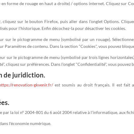
en forme de rouage en haut a droite) / options internet. Cliquez sur Con
, cliquez sur le bouton Firefox, puis aller dans l'onglet Options. Clique
isés pour l'historique. Enfin décochez-la pour désactiver les cookies.
teur sur le pictogramme de menu (symbolisé par un rouage). Sélectionne
 sur Paramètres de contenu. Dans la section "Cookies", vous pouvez bloque
ur sur le pictogramme de menu (symbolisé par trois lignes horizontales)
é", cliquez sur préférences. Dans l'onglet "Confidentialité", vous pouvez b
n de juridiction.
https://renovation-gkvenir.fr/
est soumis au droit français. Il est fait 
ées.
par la loi n° 2004-801 du 6 août 2004 relative à l'informatique, aux fichie
 dans l'économie numérique.