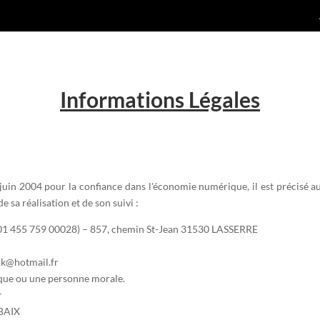
Informations Légales
 juin 2004 pour la confiance dans l'économie numérique, il est précisé au
e sa réalisation et de son suivi :
801 455 759 00028) – 857, chemin St-Jean 31530 LASSERRE
k@hotmail.fr
ique ou une personne morale.
r
UBAIX