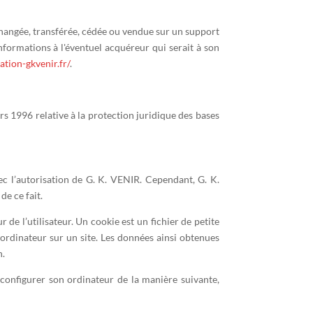
 échangée, transférée, cédée ou vendue sur un support
nformations à l'éventuel acquéreur qui serait à son
ation-gkvenir.fr/
.
rs 1996 relative à la protection juridique des bases
ec l’autorisation de G. K. VENIR. Cependant, G. K.
de ce fait.
r de l’utilisateur. Un cookie est un fichier de petite
un ordinateur sur un site. Les données ainsi obtenues
n.
is configurer son ordinateur de la manière suivante,