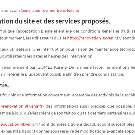
elirium.com
Générateur de mentions légales
ation du site et des services proposés.
mplique l’acceptation pleine et entière des conditions générales d’utilisa
tout moment, les utilisateurs du site
https://renovation-gkvenir.fr/
sont do
aux utilisateurs. Une interruption pour raison de maintenance techniqu
utilisateurs les dates et heures de l’intervention.
r régulièrement par GOMEZ Karine. De la même façon, les mentions léga
à s’y référer le plus souvent possible afin d’en prendre connaissance.
nis.
e fournir une information concernant l’ensemble des activités de la socié
://renovation-gkvenir.fr/
des informations aussi précises que possible. T
mise à jour, qu’elles soient de son fait ou du fait des tiers partenaires qu
/renovation-gkvenir.fr/
sont données à titre indicatif, et sont susceptibles
 exhaustifs. Ils sont donnés sous réserve de modifications ayant été appor