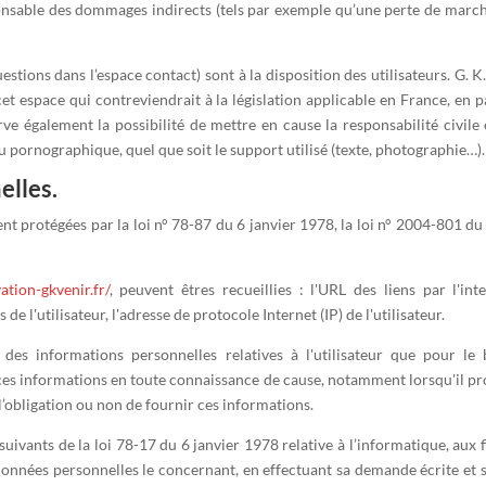
sable des dommages indirects (tels par exemple qu’une perte de marché 
uestions dans l’espace contact) sont à la disposition des utilisateurs. G. 
 espace qui contreviendrait à la législation applicable en France, en par
ve également la possibilité de mettre en cause la responsabilité civile 
ou pornographique, quel que soit le support utilisé (texte, photographie…).
elles.
 protégées par la loi n° 78-87 du 6 janvier 1978, la loi n° 2004-801 du 6
ation-gkvenir.fr/
, peuvent êtres recueillies : l'URL des liens par l'int
s de l'utilisateur, l'adresse de protocole Internet (IP) de l'utilisateur.
es informations personnelles relatives à l'utilisateur que pour le 
t ces informations en toute connaissance de cause, notamment lorsqu'il pro
l’obligation ou non de fournir ces informations.
ivants de la loi 78-17 du 6 janvier 1978 relative à l’informatique, aux fic
x données personnelles le concernant, en effectuant sa demande écrite et 