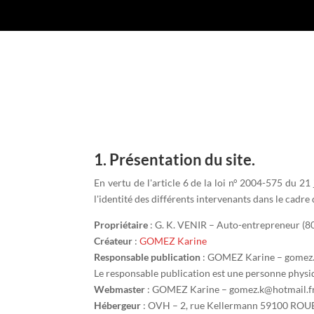
1. Présentation du site.
En vertu de l'article 6 de la loi n° 2004-575 du 21
l'identité des différents intervenants dans le cadre d
Propriétaire
: G. K. VENIR – Auto-entrepreneur (
Créateur
:
GOMEZ Karine
Responsable publication
: GOMEZ Karine – gomez.
Le responsable publication est une personne phys
Webmaster
: GOMEZ Karine – gomez.k@hotmail.f
Hébergeur
: OVH – 2, rue Kellermann 59100 RO